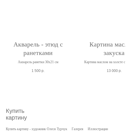
Акварель - этюд с
Картина масло
ранетками
закуска
Акварель ранетки 30х21 см
Картина маслом на холсте с со
овощами 40х50 см
1 500
р.
13 000
р.
Купить
картину
Купить картину - художник Олеся Турчук
Галерея
Иллюстрации