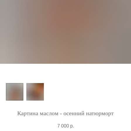
Картина маслом - осенний натюрморт
7 000
р.